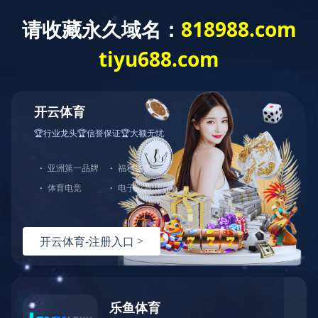
乐鱼在线平台
联系我们
CN/EN
乐鱼在线平台-乐鱼在线官网热点
新源刊物
当前位置：
乐鱼在线平台
乐鱼在线平台
乐鱼在线平台-乐鱼在线官网热
点
乐鱼在线平台-乐鱼在线官网绿色化学品综
合品牌SAFICAL上市