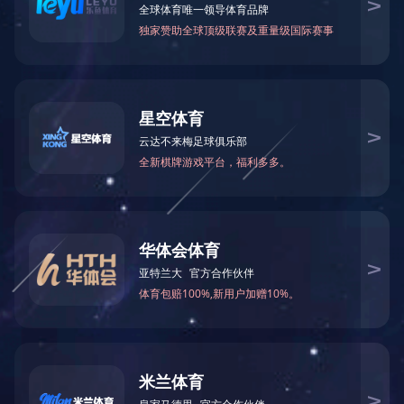
乐鱼在线平台-乐鱼在线官网 | SAFICAL
传达乐鱼在线平台-乐鱼在线官网与地球“共同创造”人类健康
美好未来。
“ SA(Safe/安全)+“ FICAL(Fine Chemicals/精细化学品)”的词
语组合，
其含义是“保护人类健康安全，共创地球美好未来”。
SAFICAL是乐鱼在线平台-乐鱼在线官网技术领先的“绿色化